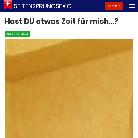
SEITENSPRUNGSEX.CH
Zurück
Hast DU etwas Zeit für mich...?
JETZT ONLINE!