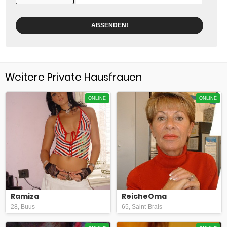
ABSENDEN!
Weitere Private Hausfrauen
ONLINE
ONLINE
Ramiza
ReicheOma
28, Buus
65, Saint-Brais