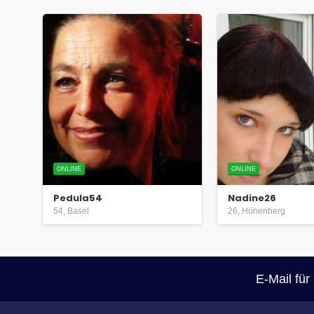
ONLINE
ONLINE
Pedula54
Nadine26
54, Basel
26, Hünenberg
E-Mail für