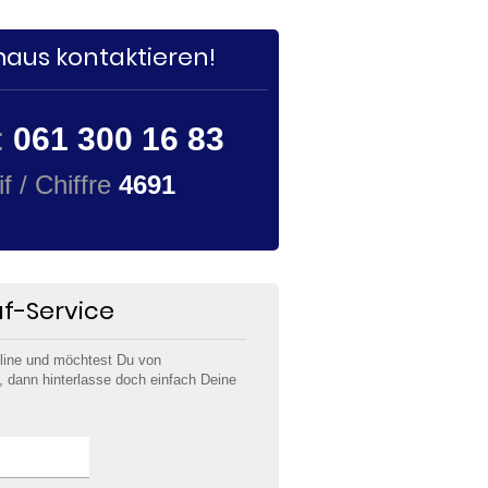
aus kontaktieren!
:
061 300 16 83
f / Chiffre
4691
f-Service
fline und möchtest Du von
, dann hinterlasse doch einfach Deine