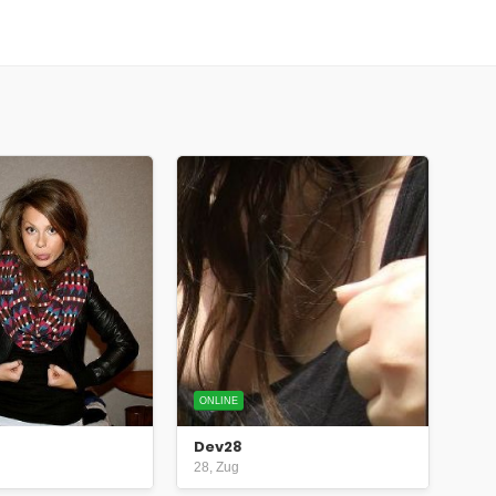
ONLINE
Dev28
28, Zug