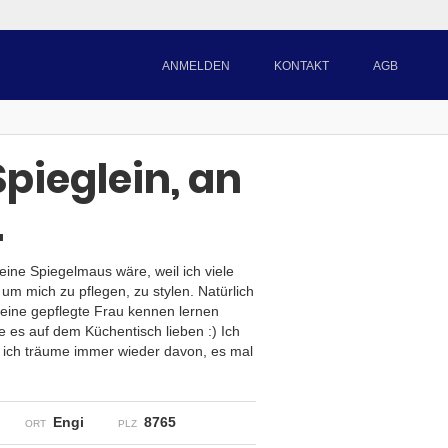
ANMELDEN
KONTAKT
AGB
Spieglein, an
.
ine Spiegelmaus wäre, weil ich viele
m mich zu pflegen, zu stylen. Natürlich
u eine gepflegte Frau kennen lernen
 es auf dem Küchentisch lieben :) Ich
r ich träume immer wieder davon, es mal
Engi
8765
ORT
PLZ