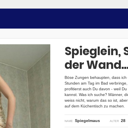
Spieglein, 
der Wand..
Böse Zungen behaupten, dass ich e
Stunden am Tag im Bad verbringe, u
profitierst auch Du davon - weil D
kannst. Was ich suche? Männer, die
weiss nicht, warum das so ist, abe
auf dem Küchentisch zu machen.
Spiegelmaus
28
NAME
ALTER