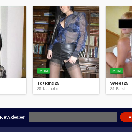
ONLINE
ONLINE
Tatjana25
Sweet25
25, Neuheim
25, Basel
 Newsletter
A